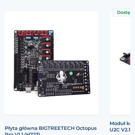
Dostęp
Moduł ko
Płyta główna BIGTREETECH Octopus
U2C V2.1
Pro V1.1 (H723)