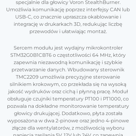
specjalnie dla głowicy Voron StealthBurner.
Umożliwia komunikację poprzez interfejsy CAN lub
USB-C, co znacznie upraszcza okablowanie i
integrację w drukarkach 3D, redukując liczbę
przewodów i ułatwiając montaż.
Sercem modułu jest wydajny mikrokontroler
STM32G0B1CBT6 o częstotliwości 64 MHz, który
zapewnia niezawodną komunikację i szybkie
przetwarzanie danych. Wbudowany sterownik
TMC2209 umożliwia precyzyjne sterowanie
silnikiem krokowym, co przekłada się na wysoką
jakość wydruków oraz cichą i płynną pracę. Moduł
obsługuje czujniki temperatury PT100 i PT1000, co
pozwala na dokładne monitorowanie temperatury
głowicy drukującej. Dodatkowo, płyta została
wyposażona w dwa 2-pinowe oraz jedno 4-pinowe
złącze dla wentylatorów, z możliwością wyboru
napięcia zasilania 5V, 12V lub 24V, co zapewnia