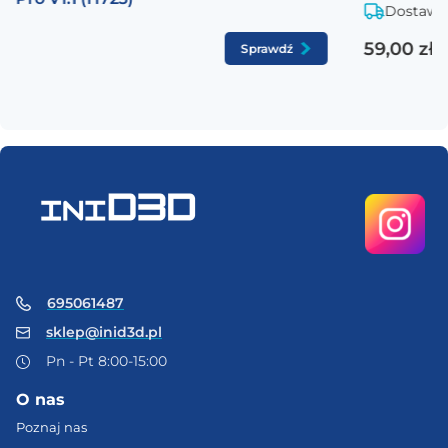
Dostawa
59,00 zł
Sprawdź
695061487
sklep@inid3d.pl
Pn - Pt 8:00-15:00
O nas
Poznaj nas