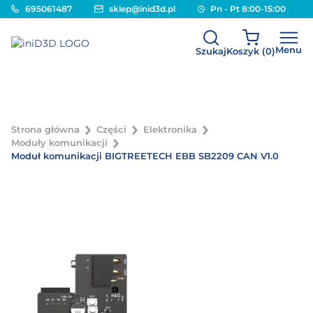
695061487
sklep@inid3d.pl
Pn - Pt 8:00-15:00
Menu
Szukaj
Koszyk (
0
)
Strona główna
Części
Elektronika
Moduły komunikacji
Moduł komunikacji BIGTREETECH EBB SB2209 CAN V1.0