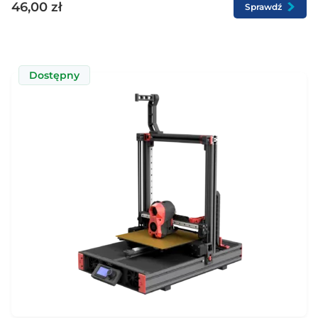
46,00 zł
Sprawdź
ROZMIAR
235x235 (2)
Dostępny
315x315 (2)
258x275 (1)
241x254 (1)
Cena
Od
0
zl do
3153
zł