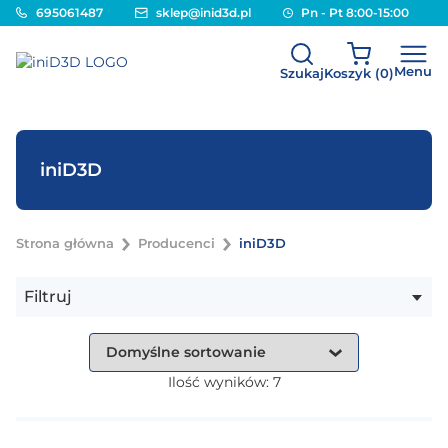
695061487
sklep@inid3d.pl
Pn - Pt 8:00-15:00
Menu
Szukaj
Koszyk (
0
)
iniD3D
Strona główna
Producenci
iniD3D
Filtruj
Kategorie
Ilość wyników:
7
Wszystkie kategorie (7)
iniD3D (7)