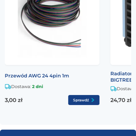
Klasa materiału
Stal hartowana 12.9
Powłoka
Oksydowana na czarno
Norma
ISO 7380-1
Radiator 
Przewód AWG 24 4pin 1m
BIGTREET
Dostawa:
2 dni
Dostawa
3,00 zł
24,70 zł
Sprawdź