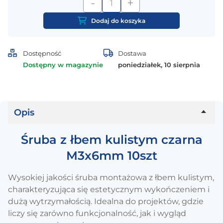
-
+
ilość
Śruba
Dodaj do koszyka
z
łbem
kulistym
Dostępność
Dostawa
czarna
Dostępny w magazynie
poniedziałek, 10 sierpnia
M3x6mm
10szt
Opis
Śruba z łbem kulistym czarna
M3x6mm 10szt
Wysokiej jakości śruba montażowa z łbem kulistym,
charakteryzująca się estetycznym wykończeniem i
dużą wytrzymałością. Idealna do projektów, gdzie
liczy się zarówno funkcjonalność, jak i wygląd