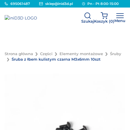
695061487
sklep@inid3d.pl
Pn - Pt 8:00-15:00
Menu
Szukaj
Koszyk (
0
)
Strona główna
Części
Elementy montażowe
Śruby
Śruba z łbem kulistym czarna M3x6mm 10szt