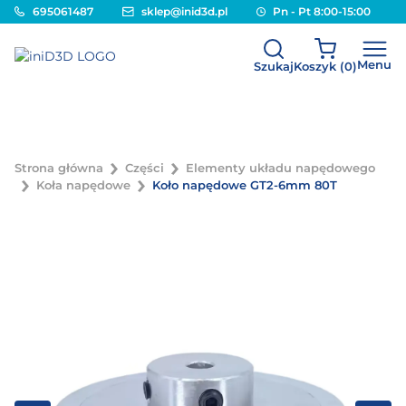
695061487
sklep@inid3d.pl
Pn - Pt 8:00-15:00
Menu
Szukaj
Koszyk (
0
)
Strona główna
Części
Elementy układu napędowego
Koła napędowe
Koło napędowe GT2-6mm 80T