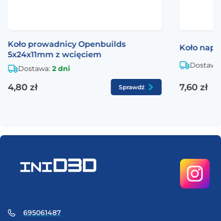
Koło prowadnicy Openbuilds
Koło nap
5x24x11mm z wcięciem
Dostawa
Dostawa:
2 dni
4,80 zł
7,60 zł
Sprawdź
695061487