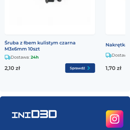
Śruba z łbem kulistym czarna
Nakrętka
M3x6mm 10szt
Dostawa
Dostawa:
24h
2,10 zł
1,70 zł
Sprawdź