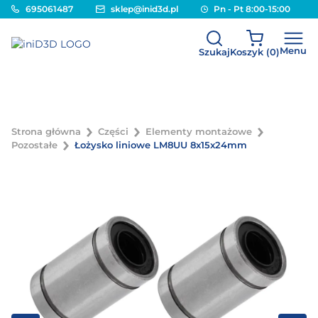
695061487
sklep@inid3d.pl
Pn - Pt 8:00-15:00
Menu
Szukaj
Koszyk (
0
)
Strona główna
Części
Elementy montażowe
Pozostałe
Łożysko liniowe LM8UU 8x15x24mm