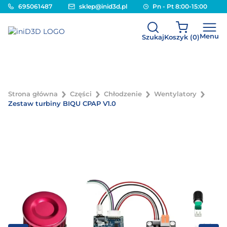
695061487
sklep@inid3d.pl
Pn - Pt 8:00-15:00
Menu
Szukaj
Koszyk (
0
)
Strona główna
Części
Chłodzenie
Wentylatory
Zestaw turbiny BIQU CPAP V1.0