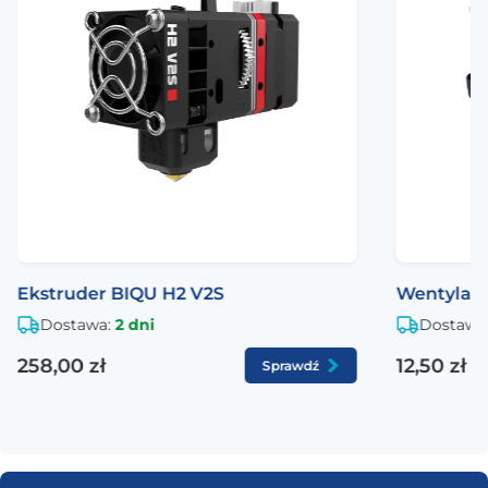
Wentylator
WS7040-24-V200
Ekstruder BIQU H2 V2S
Wentylato
Dostawa:
2 dni
Dostawa
258,00 zł
12,50 zł
Sprawdź