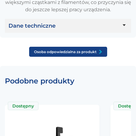
większymi cząstkami z filamentów, co przyczynia się
do jeszcze lepszej pracy urządzenia.
Dane techniczne
Parametr
Wartość
Osoba odpowiedzialna za produkt
Ciśnienie powietrza
Do 6.5 kPa
Podobne produkty
Prędkość
Do 45000 RPM
Przepływ powietrza
14.7 CFM
Dostępny
Dostęp
Zasilanie
24V