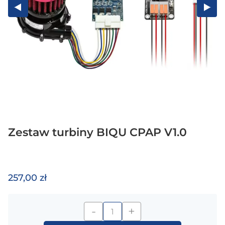
Zestaw turbiny BIQU CPAP V1.0
257,00 zł
-
+
ilość