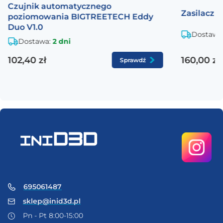
Czujnik automatycznego
Zasilacz 
poziomowania BIGTREETECH Eddy
Duo V1.0
Dostawa
Dostawa:
2 dni
102,40 zł
160,00 zł
Sprawdź
695061487
sklep@inid3d.pl
Pn - Pt 8:00-15:00