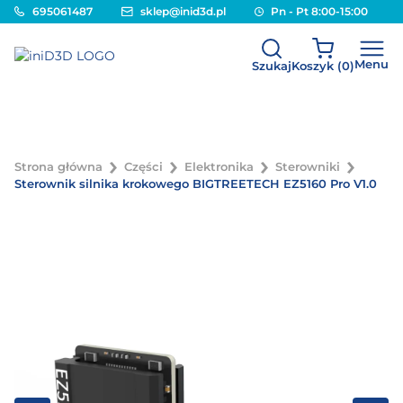
695061487
sklep@inid3d.pl
Pn - Pt 8:00-15:00
Menu
Szukaj
Koszyk (
0
)
Strona główna
Części
Elektronika
Sterowniki
Sterownik silnika krokowego BIGTREETECH EZ5160 Pro V1.0