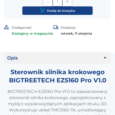
-
+
ilość
Sterownik
Dodaj do koszyka
silnika
krokowego
BIGTREETECH
Dostępność
Dostawa
EZ5160
Dostępny w magazynie
wtorek, 11 sierpnia
Pro
V1.0
Opis
Sterownik silnika krokowego
BIGTREETECH EZ5160 Pro V1.0
BIGTREETECH EZ5160 Pro V1.0 to zaawansowany
sterownik silnika krokowego, zaprojektowany z
myślą o wysokowydajnych aplikacjach druku 3D.
Wykorzystuje układ TMC5160-TA, umożliwiający