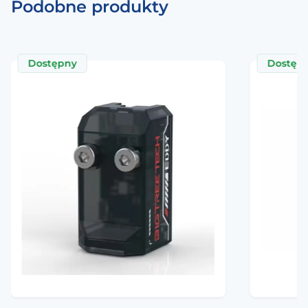
Podobne produkty
Obsługiwane
8V – 48V
napięcie
Dostępny
Dostęp
Maksymalny prąd
1.6A, szczytowo 2.5A
Tryb komunikacji
SPI
Maksymalna
rozdzielczość
256
mikrokroków
StealthChop,
Wsparcie
SpreadCycle,
StallGuard