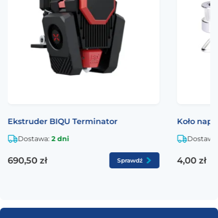
Klasa materiału
Stal hartowana 12.9
Powłoka
Oksydowana na czarno
Norma
ISO 4762
Ekstruder BIQU Terminator
Koło nap
Dostawa:
2 dni
Dostawa
690,50 zł
4,00 zł
Sprawdź