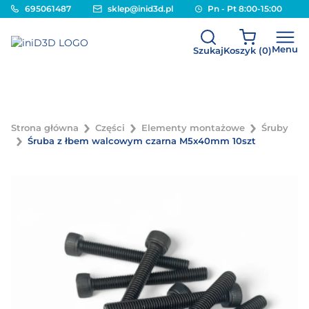
695061487
sklep@inid3d.pl
Pn - Pt 8:00-15:00
Menu
Szukaj
Koszyk (
0
)
Strona główna
Części
Elementy montażowe
Śruby
Śruba z łbem walcowym czarna M5x40mm 10szt