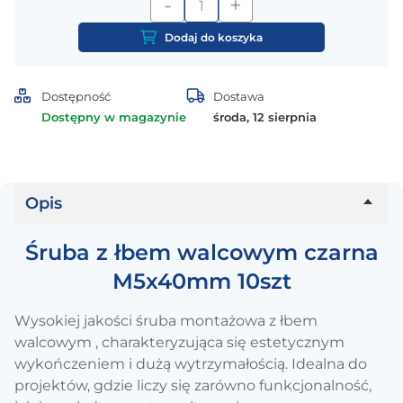
-
+
ilość
Śruba
Dodaj do koszyka
z
łbem
walcowym
Dostępność
Dostawa
czarna
Dostępny w magazynie
środa, 12 sierpnia
M5x40mm
10szt
Opis
Śruba z łbem walcowym czarna
M5x40mm 10szt
Wysokiej jakości śruba montażowa z łbem
walcowym , charakteryzująca się estetycznym
wykończeniem i dużą wytrzymałością. Idealna do
projektów, gdzie liczy się zarówno funkcjonalność,