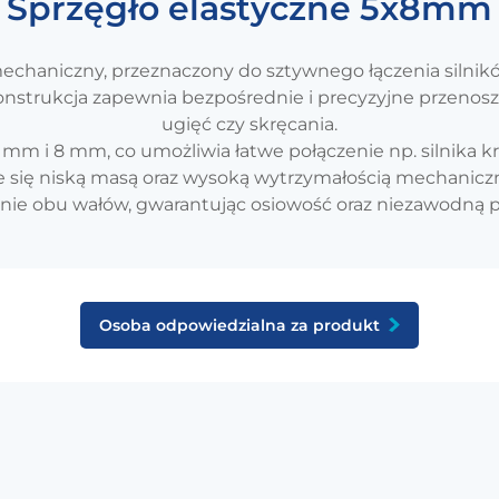
Sprzęgło elastyczne 5x8mm
 mechaniczny, przeznaczony do sztywnego łączenia sil
 konstrukcja zapewnia bezpośrednie i precyzyjne przeno
ugięć czy skręcania.
 mm i 8 mm, co umożliwia łatwe połączenie np. silnik
 się niską masą oraz wysoką wytrzymałością mechanicz
anie obu wałów, gwarantując osiowość oraz niezawodną
Osoba odpowiedzialna za produkt