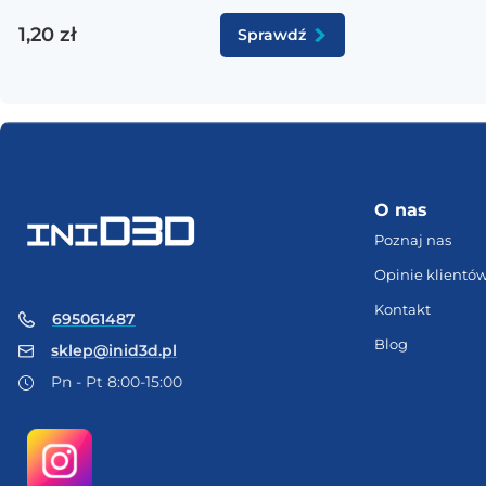
1,20 zł
Sprawdź
O nas
Poznaj nas
Opinie klientó
Kontakt
695061487
Blog
sklep@inid3d.pl
Pn - Pt 8:00-15:00