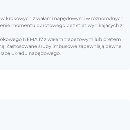
ników krokowych z wałami napędowymi w różnorodnych
szenie momentu obrotowego bez strat wynikających z
a krokowego NEMA 17 z wałem trapezowym lub prętem
ną. Zastosowane śruby imbusowe zapewniają pewne,
 pracę układu napędowego.