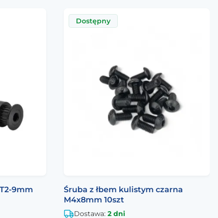
Dostępny
GT2-9mm
Śruba z łbem kulistym czarna
M4x8mm 10szt
Dostawa:
2 dni