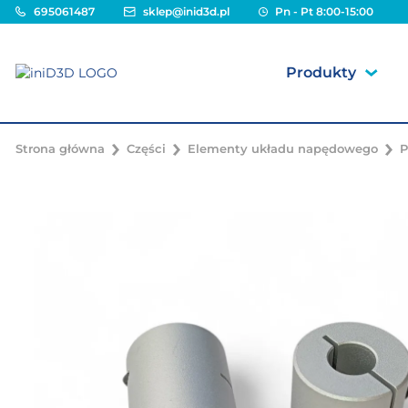
695061487
sklep@inid3d.pl
Pn - Pt 8:00-15:00
Produkty
Strona główna
Części
Elementy układu napędowego
P