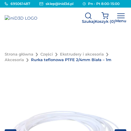
695061487
sklep@inid3d.pl
Pn - Pt 8:00-15:00
Menu
Szukaj
Koszyk (
0
)
Strona główna
Części
Ekstrudery i akcesoria
Akcesoria
Rurka teflonowa PTFE 2/4mm Biała – 1m