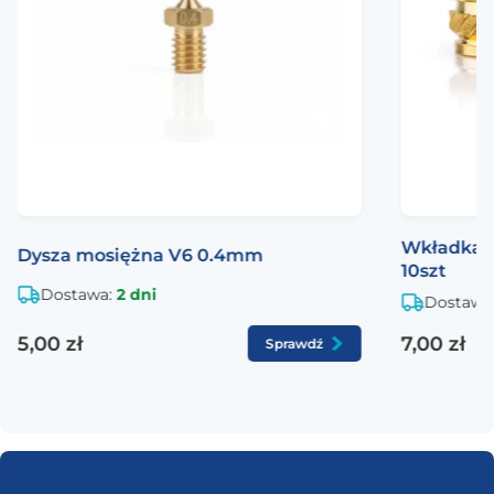
Wkładka 
Dysza mosiężna V6 0.4mm
10szt
Dostawa:
2 dni
Dostawa
5,00 zł
7,00 zł
Sprawdź