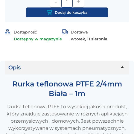
-
+
ilość
Rurka
Dodaj do koszyka
teflonowa
PTFE
2/4mm
Dostępność
Dostawa
Biała
Dostępny w magazynie
wtorek, 11 sierpnia
-
1m
Opis
Rurka teflonowa PTFE 2/4mm
Biała – 1m
Rurka teflonowa PTFE to wysokiej jakości produkt,
który znajduje zastosowanie w różnych aplikacjach
przemysłowych i domowych. Jest powszechnie
wykorzystywana w systemach pneumatycznych,