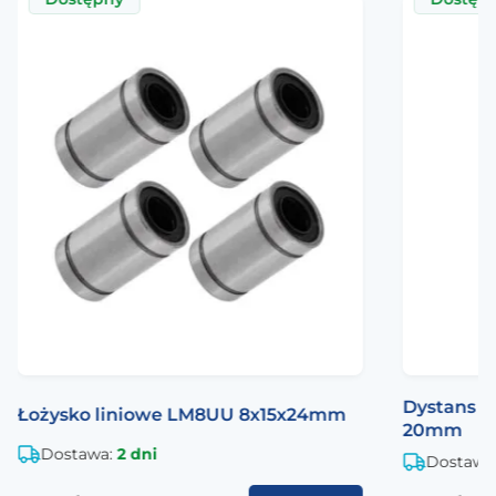
Dystans a
Łożysko liniowe LM8UU 8x15x24mm
20mm
Dostawa:
2 dni
Dostawa