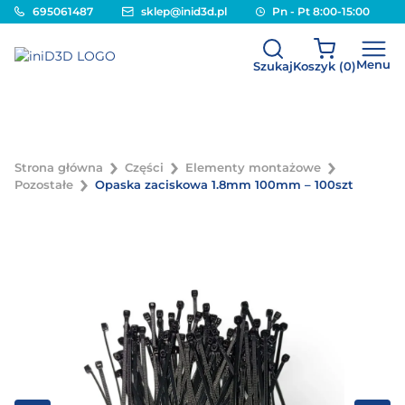
695061487
sklep@inid3d.pl
Pn - Pt 8:00-15:00
Menu
Szukaj
Koszyk (
0
)
Strona główna
Części
Elementy montażowe
Pozostałe
Opaska zaciskowa 1.8mm 100mm – 100szt