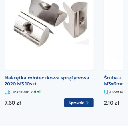
Nakrętka młoteczkowa sprężynowa
Śruba z ł
2020 M3 10szt
M3x6mm 1
Dostawa:
2 dni
Dostawa
7,60 zł
2,10 zł
Sprawdź