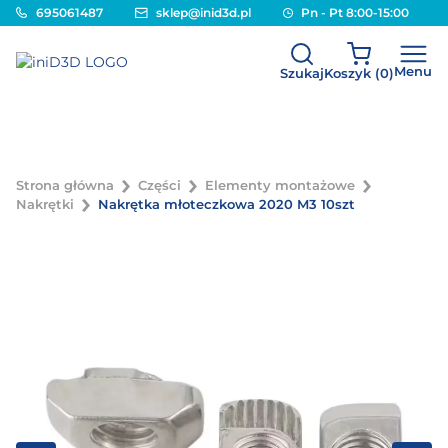
695061487
sklep@inid3d.pl
Pn - Pt 8:00-15:00
Menu
Szukaj
Koszyk (
0
)
Strona główna
Części
Elementy montażowe
Nakrętki
Nakrętka młoteczkowa 2020 M3 10szt