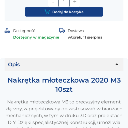
-
+
ilość
Nakrętka
Dodaj do koszyka
młoteczkowa
2020
M3
Dostępność
Dostawa
10szt
Dostępny w magazynie
wtorek, 11 sierpnia
Opis
Nakrętka młoteczkowa 2020 M3
10szt
Nakrętka młoteczkowa M3 to precyzyjny element
złączny, zaprojektowany do zastosowań w branżach
mechanicznych, w tym w druku 3D oraz projektach
DIY. Dzięki specjalistycznej konstrukcji, umożliwia