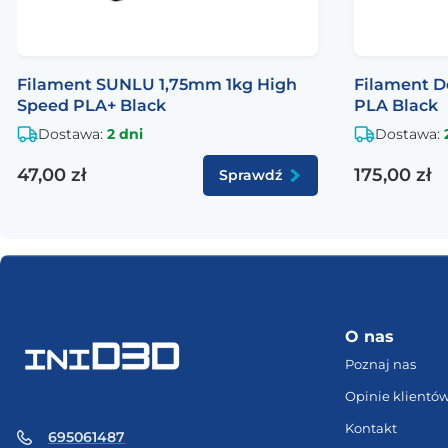
Filament SUNLU 1,75mm 1kg High
Filament D
Speed PLA+ Black
PLA Black
Dostawa:
2 dni
Dostawa:
47,00 zł
175,00 zł
Sprawdź
O nas
Poznaj nas
Opinie klientó
Kontakt
695061487