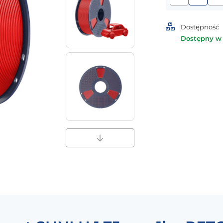
ilość
Filament
SUNLU
Dostępność
1,75mm
Dostępny w
1kg
PETG
Red