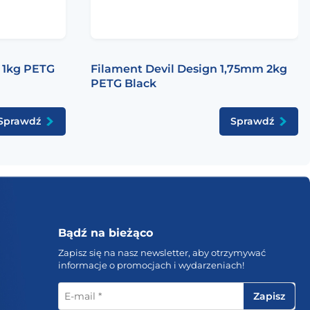
 1kg PETG
Filament Devil Design 1,75mm 2kg
PETG Black
Sprawdź
Sprawdź
Bądź na bieżąco
Zapisz się na nasz newsletter, aby otrzymywać
informacje o promocjach i wydarzeniach!
E-
mail