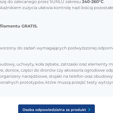
dyszę do zalecanego przez SUNLU zakresu
240-260°C
.
aźnikiem zużycia ułatwia kontrolę nad ilością pozostałe
ilamentu GRATIS.
orzony do zadań wymagających podwyższonej odporności.
budowy, uchwyty, koła zębate, zatrzaski oraz elementy m
 donice, części do dronów czy akcesoria ogrodowe odpo
, organizery narzędziowe, stojaki na telefon oraz obudowy
jonalnych prototypów, które muszą przejść testy wytrzy
Osoba odpowiedzialna za produkt