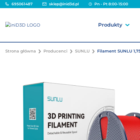
695061487
sklep@inid3d.pl
Pn - Pt 8:00-15:00
Produkty
Strona główna
Producenci
SUNLU
Filament SUNLU 1,