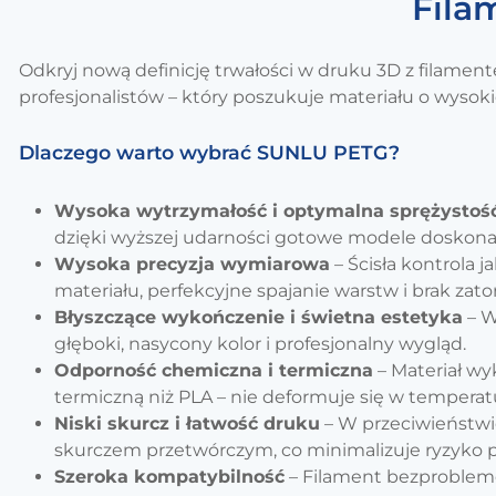
Fila
Odkryj nową definicję trwałości w druku 3D z filame
profesjonalistów – który poszukuje materiału o wyso
Dlaczego warto wybrać SUNLU PETG?
Wysoka wytrzymałość i optymalna sprężystoś
dzięki wyższej udarności gotowe modele doskona
Wysoka precyzja wymiarowa
– Ścisła kontrola 
materiału, perfekcyjne spajanie warstw i brak zat
Błyszczące wykończenie i świetna estetyka
– W
głęboki, nasycony kolor i profesjonalny wygląd.
Odporność chemiczna i termiczna
– Materiał wy
termiczną niż PLA – nie deformuje się w tempera
Niski skurcz i łatwość druku
– W przeciwieństwi
skurczem przetwórczym, co minimalizuje ryzyko p
Szeroka kompatybilność
– Filament bezproblemo