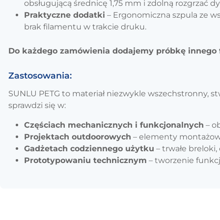
obsługującą średnicę 1,75 mm i zdolną rozgrzać 
Praktyczne dodatki
– Ergonomiczna szpula ze wsk
brak filamentu w trakcie druku.
Do każdego zamówienia dodajemy próbkę innego f
Zastosowania:
SUNLU PETG to materiał niezwykle wszechstronny, stw
sprawdzi się w:
Częściach mechanicznych i funkcjonalnych
– o
Projektach outdoorowych
– elementy montażowe,
Gadżetach codziennego użytku
– trwałe breloki
Prototypowaniu technicznym
– tworzenie funkc