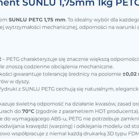
ment SUNLU 1,75mm 1kg PET
ntem
SUNLU PETG 1,75 mm
. To idealny wybór dla każde
kiej wytrzymałości mechanicznej, odporności na warunki
ć
– PETG charakteryzuje się znacznie większą odpornością
le znoszą codzienne obciążenia mechaniczne.
jakości gwarantuje tolerancję średnicy na poziomie
±0,02
orów w dyszy.
ydruki z SUNLU PETG cechują się naturalnym, eleganck
kazuje świetną odporność na działanie kwasów, zasad o
turach do
70°C
(zgodnie z parametrem HDT producenta).
e do wymagającego ABS-u, PETG nie potrzebuje zamknięt
odwijania krawędzi (
warping
) i odklejania modelu od sto
wo współpracuje z niemal każdą drukarką 3D typu FDM (