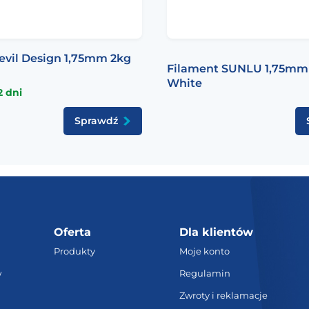
evil Design 1,75mm 2kg
Filament SUNLU 1,75mm
White
2 dni
Sprawdź
Oferta
Dla klientów
Produkty
Moje konto
w
Regulamin
Zwroty i reklamacje