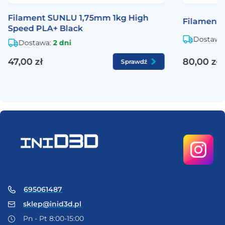
Filament SUNLU 1,75mm 1kg High
Filament
Speed PLA+ Black
Temperatura
± 70 °C
Dostawa
mięknięcia
Dostawa:
2 dni
47,00 zł
80,00 zł
Sprawdź
Powierzchnia
Połysk
Kolor
Szary
Waga produktu
1.0 kg
Waga szpuli
± 250 g
695061487
Średnica szpuli
200 mm
sklep@inid3d.pl
Pn - Pt 8:00-15:00