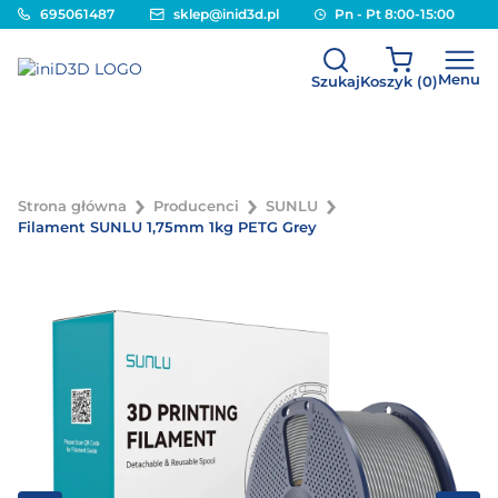
695061487
sklep@inid3d.pl
Pn - Pt 8:00-15:00
Menu
Szukaj
Koszyk (
0
)
Strona główna
Producenci
SUNLU
Filament SUNLU 1,75mm 1kg PETG Grey