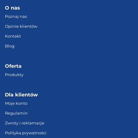
Szerokość szpuli
65 mm
O nas
Poznaj nas
Średnica otworu
54 mm
Opinie klientów
Kontakt
Opakowanie
Kartonowe
Blog
Wymiary opakowania
205 x 205 x 70 mm
Oferta
Produkty
Pakowanie
Tak
próżniowe
Dla klientów
Moje konto
Pochłaniacz wilgoci
Tak
Regulamin
Zwroty i reklamacje
Polityka prywatności