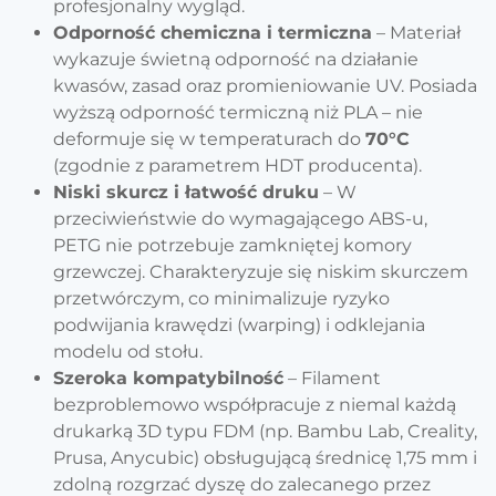
profesjonalny wygląd.
Odporność chemiczna i termiczna
– Materiał
wykazuje świetną odporność na działanie
kwasów, zasad oraz promieniowanie UV. Posiada
wyższą odporność termiczną niż PLA – nie
deformuje się w temperaturach do
70°C
(zgodnie z parametrem HDT producenta).
Niski skurcz i łatwość druku
– W
przeciwieństwie do wymagającego ABS-u,
PETG nie potrzebuje zamkniętej komory
grzewczej. Charakteryzuje się niskim skurczem
przetwórczym, co minimalizuje ryzyko
podwijania krawędzi (
warping
) i odklejania
modelu od stołu.
Szeroka kompatybilność
– Filament
bezproblemowo współpracuje z niemal każdą
drukarką 3D typu FDM (np. Bambu Lab, Creality,
Prusa, Anycubic) obsługującą średnicę 1,75 mm i
zdolną rozgrzać dyszę do zalecanego przez