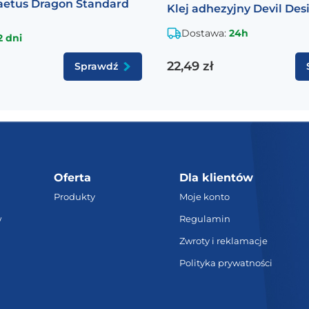
etus Dragon Standard
Klej adhezyjny Devil Des
Dostawa:
24h
2 dni
22,49 zł
Sprawdź
Oferta
Dla klientów
Produkty
Moje konto
w
Regulamin
Zwroty i reklamacje
Polityka prywatności