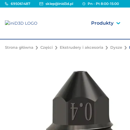
695061487
sklep@inid3d.pl
Pn - Pt 8:00-15:00
Produkty
Strona główna
Części
Ekstrudery i akcesoria
Dysze