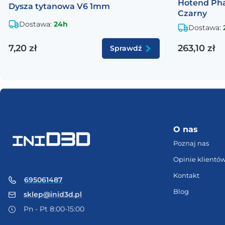
Hotend Pha
Dysza tytanowa V6 1mm
Czarny
Dostawa:
24h
Dostawa:
7,20 zł
263,10 zł
Sprawdź
O nas
Poznaj nas
Opinie klientó
Kontakt
695061487
Blog
sklep@inid3d.pl
Pn - Pt 8:00-15:00