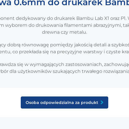
owa 0.6mm do drukarek Bamb
ponent dedykowany do drukarek Bambu Lab X1 oraz P1. Wy
lnym wyborem do drukowania filamentami abrazyjnymi, ta
drewna czy metalu.
cy dobrą równowagę pomiędzy jakością detali a szybkośc
entu, co przekłada się na precyzyjne warstwy i czyste kr
e sprawdza się w wymagających zastosowaniach, zachowu
wybór dla użytkowników szukających trwałego rozwiązan
Osoba odpowiedzialna za produkt