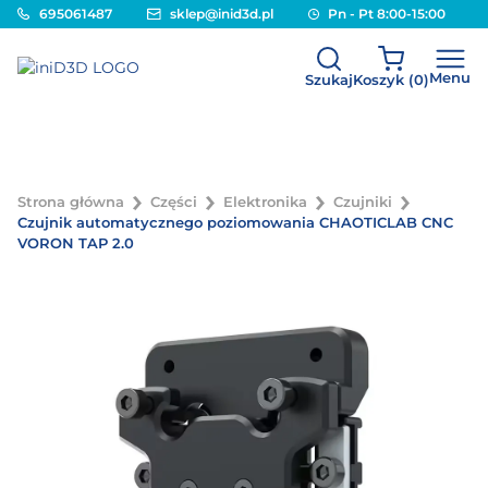
695061487
sklep@inid3d.pl
Pn - Pt 8:00-15:00
Menu
Szukaj
Koszyk (
0
)
Strona główna
Części
Elektronika
Czujniki
Czujnik automatycznego poziomowania CHAOTICLAB CNC
VORON TAP 2.0