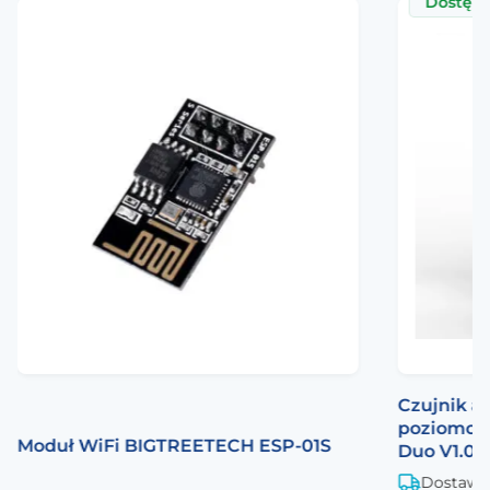
Dostęp
Czujnik 
poziomow
Moduł WiFi BIGTREETECH ESP-01S
Duo V1.0
Dostawa