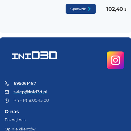
102,40 zł
Sprawdź
695061487
sklep@inid3d.pl
Pn - Pt 8:00-15:00
O nas
Poznaj nas
Opinie klientów