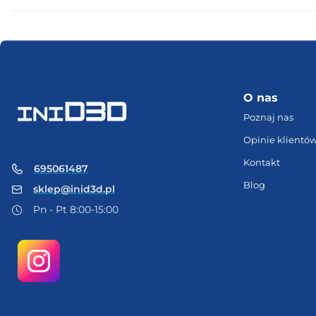
O nas
Poznaj nas
Opinie klientó
Kontakt
695061487
Blog
sklep@inid3d.pl
Pn - Pt 8:00-15:00