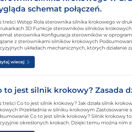
ygląda schemat połączeń.
s treści Wstęp Rola sterownika silnika krokowego w dr
rukarkach 3D Funkcje sterowników silników krokowych J
emat sterownika Konfiguracja sterowników w oprogramow
ązane z sterownikami silników krokowych Podsumowanie
cyzyjnych układach mechanicznych, których działanie z
zytaj wiecej
 to jest silnik krokowy? Zasada d
s treści Co to jest silnik krokowy? Jak działa silnik kro
kowych Przekładnia w silniku krokowym Zastosowanie s
sumowanie Co to jest silnik krokowy? Silnik krokowy to r
cyzyjnie określonych krokach. Dzięki temu można nim st