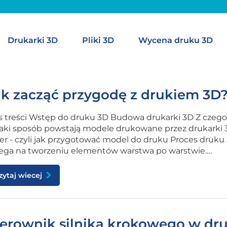
Drukarki 3D
Pliki 3D
Wycena druku 3D
ak zacząć przygodę z drukiem 3D?
s treści Wstęp do druku 3D Budowa drukarki 3D Z czeg
aki sposób powstają modele drukowane przez drukarki 
cer - czyli jak przygotować model do druku Proces dr
ega na tworzeniu elementów warstwa po warstwie.…
zytaj wiecej
erownik silnika krokowego w druk