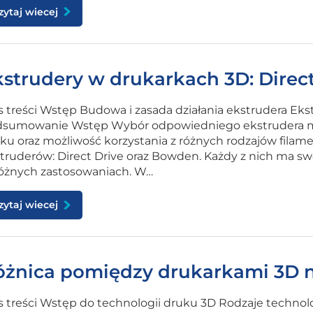
zytaj wiecej
kstrudery w drukarkach 3D: Direc
s treści Wstęp Budowa i zasada działania ekstrudera Ek
sumowanie Wstęp Wybór odpowiedniego ekstrudera m
ku oraz możliwość korzystania z różnych rodzajów fil
truderów: Direct Drive oraz Bowden. Każdy z nich ma swoj
óżnych zastosowaniach. W…
zytaj wiecej
óżnica pomiędzy drukarkami 3D na
s treści Wstęp do technologii druku 3D Rodzaje technol