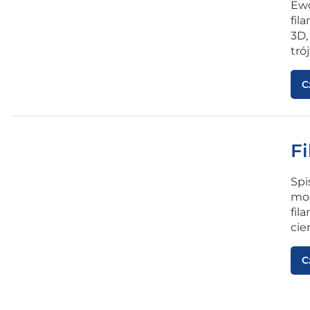
Ewo
fil
3D,
tró
C
F
Spi
mod
fil
cie
C