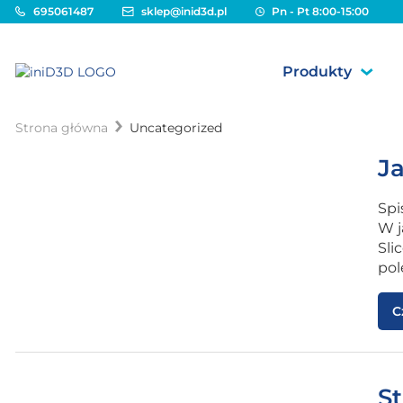
695061487
sklep@inid3d.pl
Pn - Pt 8:00-15:00
Produkty
Strona główna
Uncategorized
J
Spi
W j
Sli
pol
C
St