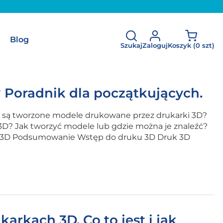
Blog
Szukaj
Zaloguj
Koszyk (
0 szt
)
 Poradnik dla początkujących.
o są tworzone modele drukowane przez drukarki 3D?
3D? Jak tworzyć modele lub gdzie można je znaleźć?
uku 3D Podsumowanie Wstęp do druku 3D Druk 3D
arkach 3D. Co to jest i jak