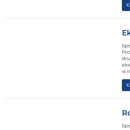
Uncategorized
C
E
Spi
Pod
dru
eks
w r
C
R
Spi