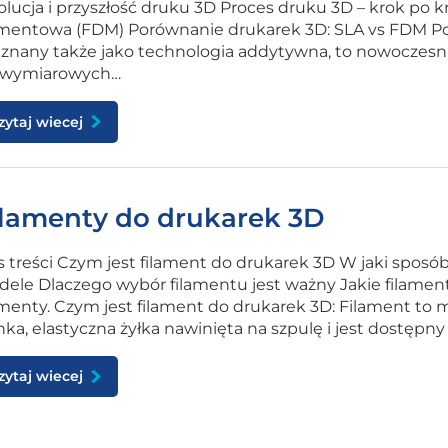
lucja i przyszłość druku 3D Proces druku 3D – krok po k
amentowa (FDM) Porównanie drukarek 3D: SLA vs FDM 
 znany także jako technologia addytywna, to nowoczesn
jwymiarowych…
zytaj wiecej
ilamenty do drukarek 3D
s treści Czym jest filament do drukarek 3D W jaki spos
ele Dlaczego wybór filamentu jest ważny Jakie filament
amenty. Czym jest filament do drukarek 3D: Filament to 
nka, elastyczna żyłka nawinięta na szpulę i jest dostępn
zytaj wiecej