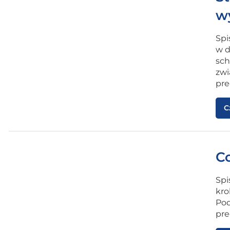
w
Spi
w d
sch
zwi
pre
C
Co
Spi
kro
Pod
pre