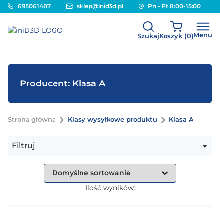
695061487
sklep@inid3d.pl
Pn - Pt 8:00-15:00
Menu
Szukaj
Koszyk (
0
)
Producent: Klasa A
Strona główna
Klasy wysyłkowe produktu
Klasa A
Filtruj
Ilość wyników: